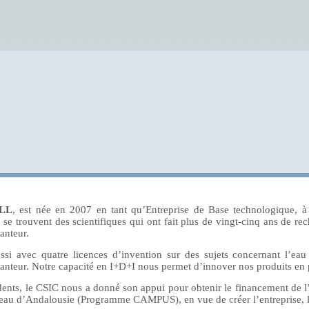
SLL
, est née en 2007 en tant qu’Entreprise de Base technologique, à
 se trouvent des scientifiques qui ont fait plus de vingt-cinq ans de re
anteur.
i avec quatre licences d’invention sur des sujets concernant l’eau p
santeur. Notre capacité en I+D+I nous permet d’innover nos produits en
dents, le CSIC nous a donné son appui pour obtenir le financement de l
eau d’Andalousie (Programme CAMPUS), en vue de créer l’entreprise, l’inst