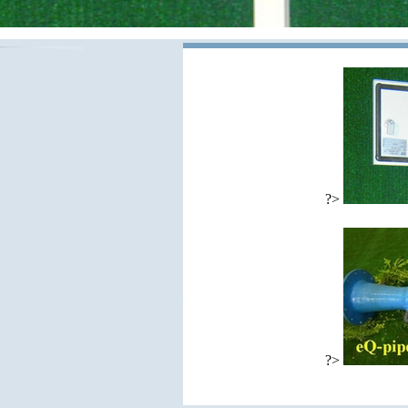
?>
?>